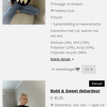
💛Kraagje en knopen
🤎Fearless look
💛Zacht
✨Samenstelling en wasinstructie:
Damestrui met col, warme mix
van wol.
Elastaan ​​(2%), Wol (10%),
Polyester (20%), Acryl (30%),
Polyester recycle (38%)
Bekijk details
In winkelwagen
Nieuw!
Bold & Sweet debardeur
€ 45,00
🤎 Debardeur, one size ~> gaat tot