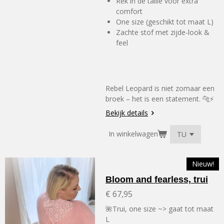
Rek in de taille voor extra
comfort
One size (geschikt tot maat L)
Zachte stof met zijde-look &
feel
Rebel Leopard is niet zomaar een
broek – het is een statement. 🐆⚡
Bekijk details
In winkelwagen
Nieuw!
Bloom and fearless, trui
€ 67,95
🌺Trui, one size ~> gaat tot maat
L