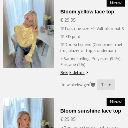
Nieuw!
Bloom yellow lace top
€ 29,95
💛Top, one size ~> Valt als maat S
💛 3D print
💛Doorschijnend (Combineer met
trui, blazer of topje onderaan)
✨Samenstelling:
Polyester (95%),
Elastane (5%)
Bekijk details
In winkelwagen
Nieuw!
Bloom sunshine lace top
€ 29,95
☀️Top, one size ~> gaat tot maat