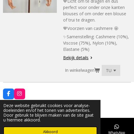
🤎Licht om te dragen en dus
perfect voor onder onze kanten
blouses of om onder een blouse
of trui te dragen.
🤎Voorzien van cashmere 🤩
✨Samenstelling:
Cashmere (10%),
Viscose (75%), Nylon (10%),
Elastane (5%)
Bekijk details
In winkelwagen
F
I
a
n
© 2021 - 2026 formalia.be
c
s
Deze website gebruikt cookies voor analyse-
Powered by
JouwWeb
e
t
doeleinden en/of het tonen van advertenties.
b
a
Door gebruik te blijven maken van de site gaat
o
g
u hiermee akkoord.
o
r
k
a
Akkoord
E-mailadres
Telefoonnummer
Kaart
WhatsApp
m