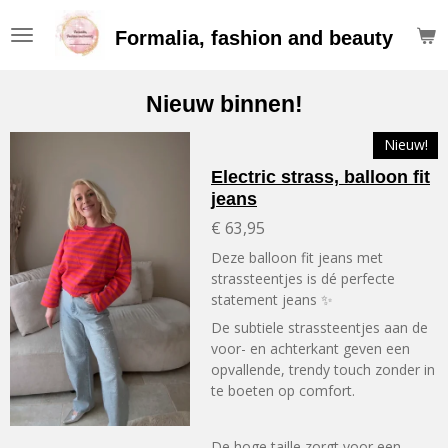
Ga
Formalia, fashion and beauty
direct
naar
de
Nieuw binnen!
hoofdinhoud
Nieuw!
Electric strass, balloon fit
jeans
€ 63,95
Deze balloon fit jeans met
strassteentjes is dé perfecte
statement jeans ✨
De subtiele strassteentjes aan de
voor- en achterkant geven een
opvallende, trendy touch zonder in
te boeten op comfort.
De hoge taille zorgt voor een