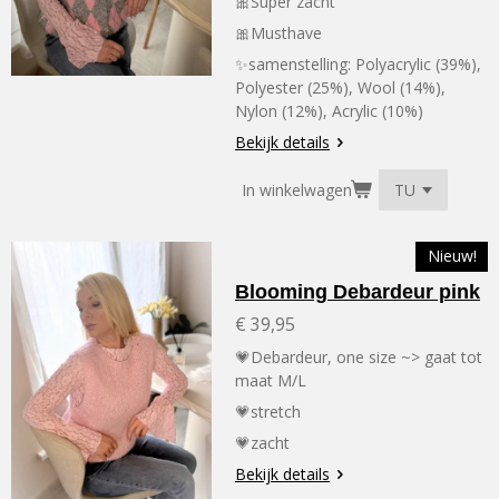
🎀Super zacht
🎀Musthave
✨samenstelling:
Polyacrylic (39%),
Polyester (25%), Wool (14%),
Nylon (12%), Acrylic (10%)
Bekijk details
In winkelwagen
Nieuw!
Blooming Debardeur pink
€ 39,95
💗Debardeur, one size ~> gaat tot
maat M/L
💗stretch
💗zacht
Bekijk details