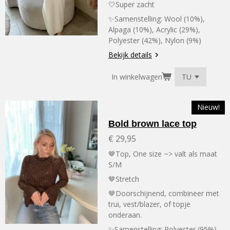
🤍Super zacht
✨Samenstelling:
Wool (10%),
Alpaga (10%), Acrylic (29%),
Polyester (42%), Nylon (9%)
Bekijk details
In winkelwagen
Nieuw!
Bold brown lace top
€ 29,95
🤎Top, One size ~> valt als maat
S/M
🤎Stretch
🤎Doorschijnend, combineer met
trui, vest/blazer, of topje
onderaan.
✨Samenstelling:
Polyester (95%),