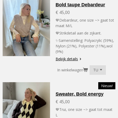
Bold taupe Debardeur
€ 45,00
🤎Debardeur, one size ~> gaat tot
maat M/L
🤎Strikdetail aan de zijkant.
✨Samenstelling:
Polyacrylic (59%),
Nylon (21%), Polyester (11%),wol
(9%)
Bekijk details
In winkelwagen
Nieuw!
Sweater, Bold energy
€ 45,00
🤎Trui, one size ~> gaat tot maat
L