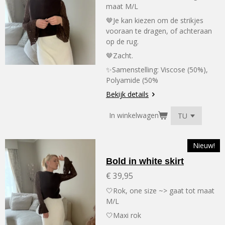
maat M/L
🤎Je kan kiezen om de strikjes
vooraan te dragen, of achteraan
op de rug.
🤎Zacht.
✨Samenstelling:
Viscose (50%),
Polyamide (50%
Bekijk details
In winkelwagen
Nieuw!
Bold in white skirt
€ 39,95
🤍Rok, one size ~> gaat tot maat
M/L
🤍Maxi rok