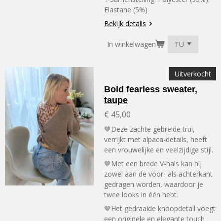
Elastane (5%)
Bekijk details
In winkelwagen
Uitverkocht
Bold fearless sweater,
taupe
€ 45,00
🤎Deze zachte gebreide trui,
verrijkt met alpaca-details, heeft
een vrouwelijke en veelzijdige stijl.
🤎Met een brede V-hals kan hij
zowel aan de voor- als achterkant
gedragen worden, waardoor je
twee looks in één hebt.
🤎Het gedraaide knoopdetail voegt
een originele en elegante touch