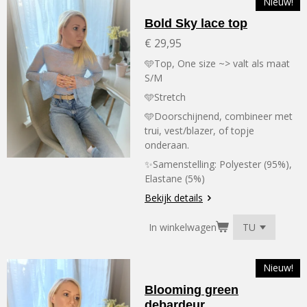
Nieuw!
Bold Sky lace top
€ 29,95
🩵Top, One size ~> valt als maat
S/M
🩵Stretch
🩵Doorschijnend, combineer met
trui, vest/blazer, of topje
onderaan.
✨Samenstelling:
Polyester (95%),
Elastane (5%)
Bekijk details
In winkelwagen
Nieuw!
Blooming green
debardeur