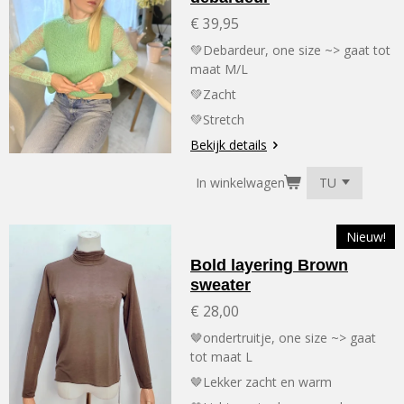
€ 39,95
💚Debardeur, one size ~> gaat tot
maat M/L
💚Zacht
💚Stretch
Bekijk details
In winkelwagen
Nieuw!
Bold layering Brown
sweater
€ 28,00
🤎ondertruitje, one size ~> gaat
tot maat L
🤎Lekker zacht en warm