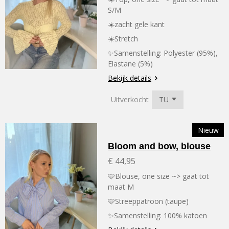
S/M
☀️zacht gele kant
☀️Stretch
✨Samenstelling:
Polyester (95%),
Elastane (5%)
Bekijk details
Uitverkocht
Nieuw
Bloom and bow, blouse
€ 44,95
🩵Blouse, one size ~> gaat tot
maat M
🩵Streeppatroon (taupe)
✨Samenstelling: 100% katoen