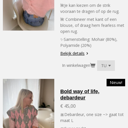
🌺Je kan kiezen om de strik
vooraan te dragen of op de rug.
🌺 Combineer met kant of een
blouse, of draag hem fearless met
open rug.
✨Samenstelling:
Mohair (80%),
Polyamide (20%)
Bekijk details
In winkelwagen
Nieuw!
Bold way of life,
debardeur
€ 45,00
🎀Debardeur, one size ~> gaat tot
maat L