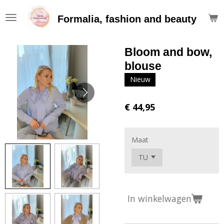
Ga
Formalia, fashion and beauty
direct
naar
de
Bloom and bow,
hoofdinhoud
blouse
Nieuw
€ 44,95
Maat
In winkelwagen