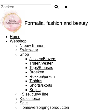
Formalia, fashion and beauty
Home
Webshop
Nieuw Binnen!
Swimwear
Shop
Jassen/Blazers
Truien/Vesten
Tops/Blouses
Broeken
Rokken/jurken
T-shirts
Shorts/skorts
Setjes
+Size, curvy line
Kids choice
Sale
Home/verzorgingsproducten