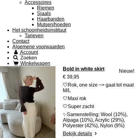
Accessoires
Riemen
Sjaals
Haarbanden
Mutsen/hoeden
Het schoonheidsinstituut
Tarieven
Contact
Algemene voorwaarden
Account
Zoeken
Winkelwagen
Bold in white skirt
Nieuw!
€ 39,95
🤍Rok, one size ~> gaat tot maat
M/L
🤍Maxi rok
🤍Super zacht
✨Samenstelling:
Wool (10%),
Alpaga (10%), Acrylic (29%),
Polyester (42%), Nylon (9%)
Bekijk details