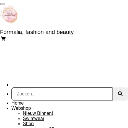
Ga
direct
naar
de
hoofdinhoud
Formalia, fashion and beauty
Home
Webshop
Nieuw Binnen!
Swimwear
Shop