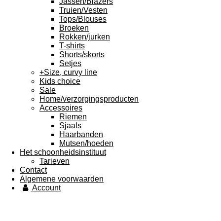
Jassen/Blazers
Truien/Vesten
Tops/Blouses
Broeken
Rokken/jurken
T-shirts
Shorts/skorts
Setjes
+Size, curvy line
Kids choice
Sale
Home/verzorgingsproducten
Accessoires
Riemen
Sjaals
Haarbanden
Mutsen/hoeden
Het schoonheidsinstituut
Tarieven
Contact
Algemene voorwaarden
Account