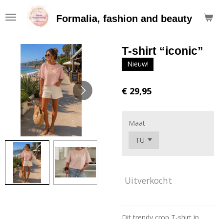
Ga
Formalia, fashion and beauty
direct
naar
de
T-shirt “iconic”
hoofdinhoud
Nieuw!
€ 29,95
Maat
Uitverkocht
Dit trendy crop T-shirt in