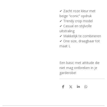
✔ Zacht roze kleur met
beige “iconic” opdruk
✔ Trendy crop model
✔ Casual en stijlvolle
uitstraling
✔ Makkelijk te combineren
✔ One size, draagbaar tot
maat L
Een basic met attitude die
niet mag ontbreken in je
garderobe!
D
D
S
D
e
e
h
e
l
e
a
l
e
l
r
e
n
e
n