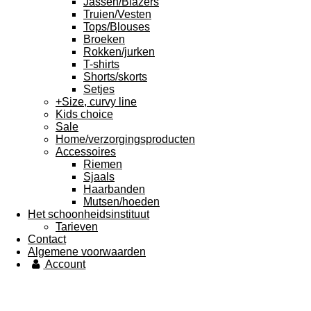
Jassen/Blazers
Truien/Vesten
Tops/Blouses
Broeken
Rokken/jurken
T-shirts
Shorts/skorts
Setjes
+Size, curvy line
Kids choice
Sale
Home/verzorgingsproducten
Accessoires
Riemen
Sjaals
Haarbanden
Mutsen/hoeden
Het schoonheidsinstituut
Tarieven
Contact
Algemene voorwaarden
Account