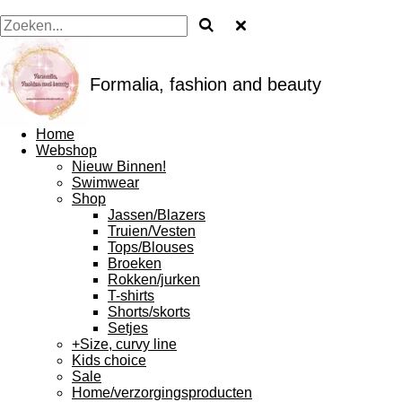
Formalia, fashion and beauty
Home
Webshop
Nieuw Binnen!
Swimwear
Shop
Jassen/Blazers
Truien/Vesten
Tops/Blouses
Broeken
Rokken/jurken
T-shirts
Shorts/skorts
Setjes
+Size, curvy line
Kids choice
Sale
Home/verzorgingsproducten