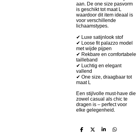
aan. De one size pasvorm
is geschikt tot maat L
waardoor dit item ideaal is
voor verschillende
lichaamstypes.
✔ Luxe satijnlook stof
✔ Loose fit palazzo model
met wijde pijpen
✔ Rekbare en comfortabele
tailleband
✔ Luchtig en elegant
vallend
✔ One size, draagbaar tot
maat L
Een stijlvolle must-have die
zowel casual als chic te
dragen is – perfect voor
elke gelegenheid.
D
D
S
D
e
e
h
e