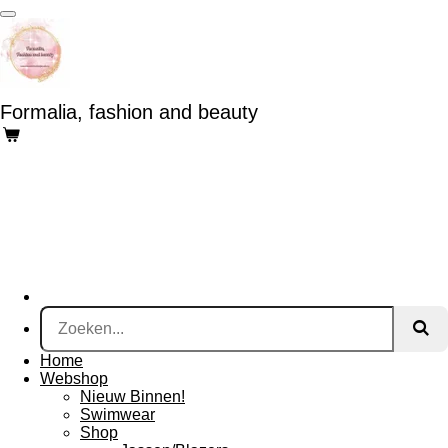
Ga
direct
naar
de
hoofdinhoud
Formalia, fashion and beauty
Home
Webshop
Nieuw Binnen!
Swimwear
Shop