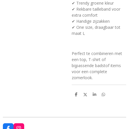
✔ Trendy groene kleur
✔ Rekbare tailleband voor
extra comfort
✔ Handige zijzakken
✔ One size, draagbaar tot
maat L
Perfect te combineren met
een top, T-shirt of
bijpassende badstof items
voor een complete
zomerlook.
D
D
S
D
e
e
h
e
l
e
a
l
e
l
r
e
n
e
n