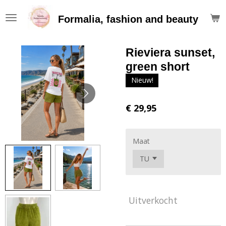
Ga
Formalia, fashion and beauty
direct
naar
de
Rieviera sunset,
hoofdinhoud
green short
Nieuw!
€ 29,95
Maat
Uitverkocht