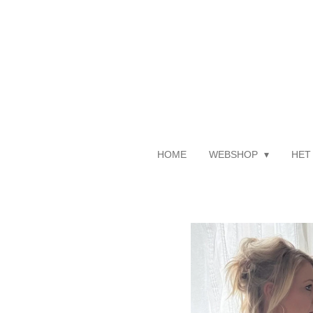
Ga
direct
naar
de
hoofdinhoud
HOME
WEBSHOP
HET