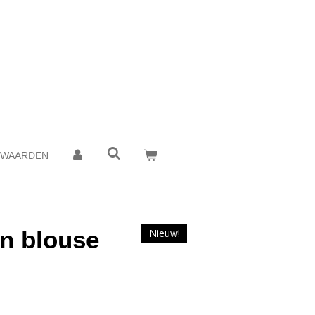
RWAARDEN
n blouse
Nieuw!