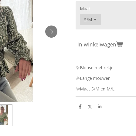
Maat
In winkelwagen
🌞Blouse met rekje
🌞Lange mouwen
🌞Maat S/M en M/L
D
D
S
e
e
h
l
e
a
e
l
r
n
e