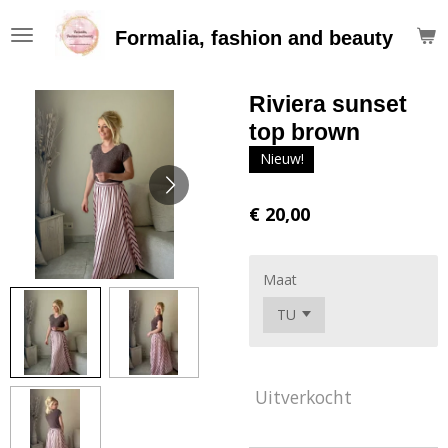
Ga
Formalia, fashion and beauty
direct
naar
de
Riviera sunset
hoofdinhoud
top brown
Nieuw!
€ 20,00
Maat
Uitverkocht