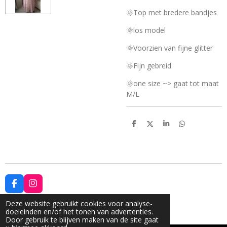
🌞Top met bredere bandjes
🌞los model
🌞Voorzien van fijne glitter
🌞Fijn gebreid
🌞one size ~> gaat tot maat
M/L
D
D
S
D
e
e
h
e
l
e
a
l
e
l
r
e
n
e
n
F
I
a
n
© 2021 - 2026 formalia.be
c
s
Deze website gebruikt cookies voor analyse-
Powered by
JouwWeb
e
t
doeleinden en/of het tonen van advertenties.
b
a
Door gebruik te blijven maken van de site gaat