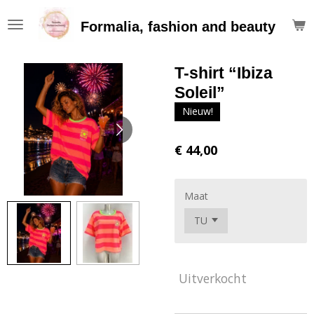
Ga
Formalia, fashion and beauty
direct
naar
de
T-shirt “Ibiza
hoofdinhoud
Soleil”
Nieuw!
€ 44,00
Maat
Uitverkocht