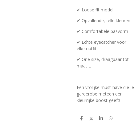
✔ Loose fit model
✔ Opvallende, felle kleuren
✔ Comfortabele pasvorm
✔ Echte eyecatcher voor
elke outfit
✔ One size, draagbaar tot
maat L
Een vrolijke must-have die je
garderobe meteen een
kleurrijke boost geeft!
D
D
S
D
e
e
h
e
l
e
a
l
e
l
r
e
n
e
n