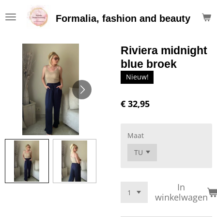
Ga
Formalia, fashion and beauty
direct
naar
de
Riviera midnight
hoofdinhoud
blue broek
Nieuw!
€ 32,95
Maat
In
winkelwagen