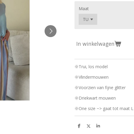
Maat
In winkelwagen
🌞Trui, los model
🌞Vlindermouwen
🌞Voorzien van fijne glitter
🌞Driekwart mouwen
🌞One size ~> gaat tot maat L
D
D
S
e
e
h