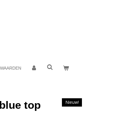
RWAARDEN
blue top
Nieuw!