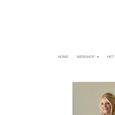
Ga
direct
naar
de
hoofdinhoud
HOME
WEBSHOP
HET