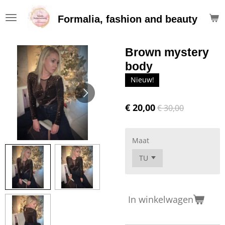
Ga
Formalia, fashion and beauty
direct
naar
de
Brown mystery
hoofdinhoud
body
Nieuw!
€ 20,00
€ 30,00
Maat
In winkelwagen