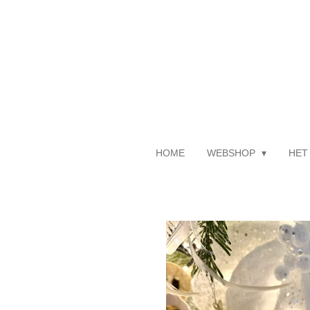
Ga
direct
naar
de
hoofdinhoud
HOME
WEBSHOP
HET