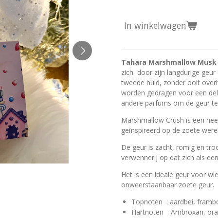
In winkelwagen
Tahara Marshmallow Musk
zich door zijn langdurige geur e
tweede huid, zonder ooit overh
worden gedragen voor een deli
andere parfums om de geur te v
Marshmallow Crush is een hee
geïnspireerd op de zoete wer
De geur is zacht, romig en tro
verwennerij op dat zich als ee
Het is een ideale geur voor wi
onweerstaanbaar zoete geur.
Topnoten
: aardbei, frambo
Hartnoten
: Ambroxan, ora