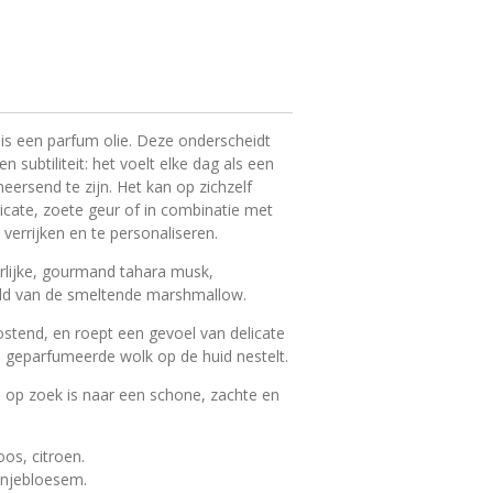
is een parfum olie. Deze onderscheidt
n subtiliteit: het voelt elke dag als een
eersend te zijn. Het kan op zichzelf
cate, zoete geur of in combinatie met
errijken en te personaliseren.
rlijke, gourmand tahara musk,
eld van de smeltende marshmallow.
ostend, en roept een gevoel van delicate
n geparfumeerde wolk op de huid nestelt.
e op zoek is naar een schone, zachte en
os, citroen.
njebloesem.